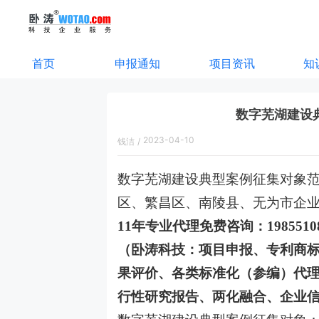
首页
申报通知
项目资讯
知
数字芜湖建设
2023-04-10
钱洁
/
10:45:00
数字芜湖建设典型案例征集对象范
区、繁昌区、南陵县、无为市企
11年专业代理免费咨询：198551
（卧涛科技：项目申报、专利商
果评价、各类标准化（参编）代
行性研究报告、两化融合、企业