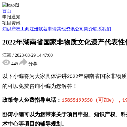
首页
申报通知
项目资讯
知识产权
工商注册
软著申请
其他资讯
公司简介
联系我们
2022年湖南省国家非物质文化遗产代表
江露
/
2023-03-29 14:47:00
445
分享
以下小编将为大家具体讲讲
年湖南省国家非物质
2022
的可以免费咨询小编为您解答！
政策专人免费指导电话：
（可加
），
15855199550
v
1
卧涛小编可以为您带来关于项目申报、知识产权、科
术中心等项目的辅导规划。