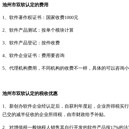
池州市双软认定
的
费用
1
、软件著作权证书：国家收费
1000
元
2
、软件产品测试：按单个模块计算
3
、软件产品登记：按件收费
4
、软件企业证书：费用要咨询
5
、代理机构费用，不同机构的收费不一样，具体的可以咨询小
池州市双软认定
的
税收优惠
1
、新创办软件企业经认定后，自获利年度起，企业所得税实行
已交的减半征收的企业所得税，由市财政给予补贴。
2
、对增值税一般纳税人销售其自行开发的软件产品按
17%
的法