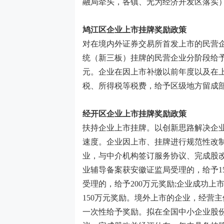
融局牵头，各镇、无为经济开发区落实
鸠江区
企业上市
挂牌
奖励政策
对在境内外证券交易所首发上市的民营
统（新三板）挂牌的民营企业分阶段给
元。企业在因上市补缴以前年度以及在
税、所得税等税费，给予区级地方留成
经开区
企业上市
挂牌
奖励政策
扶持企业上市挂牌。以创新思路解决企
速度。企业因上市、挂牌进行规范性改
业，与中介机构签订服务协议、完成股
业辅导备案获安徽证监局受理的，给予
1
受理的，给予
200
万元奖励
;
企业成功上
150
万元奖励。境外上市的企业，经营主
一次性给予奖励。拟在全国中小企业股