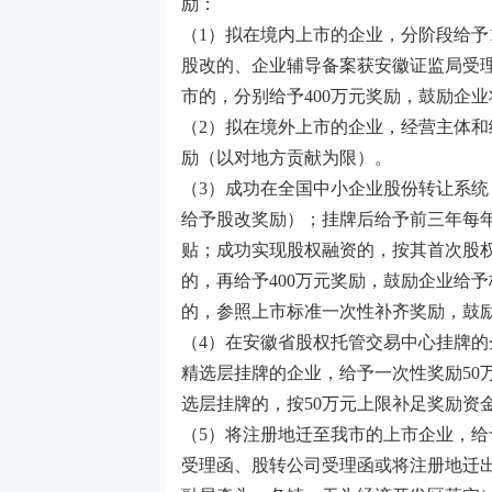
励：
（1）
拟在境内上市的企业，分阶段给予
股改的、企业辅导备案获安徽证监局受
市的，分别给予
400
万元奖励，鼓励企业
（2）
拟在境外上市的企业，经营主体和
励（以对地方贡献为限）。
（3）
成功在全国中小企业股份转让系统
给予股改奖励）；挂牌后给予前三年每
贴；成功实现股权融资的，按其首次股
的，再给予
400
万元奖励，鼓励企业给予
的，参照上市标准一次性补齐奖励，鼓
（4）
在安徽省股权托管交易中心挂牌的
精选层挂牌的企业，给予一次性奖励
50
选层挂牌的，按
50
万元上限补足奖励资
（
5
）将注册地迁至我市的上市企业，给
受理函、股转公司受理函或将注册地迁