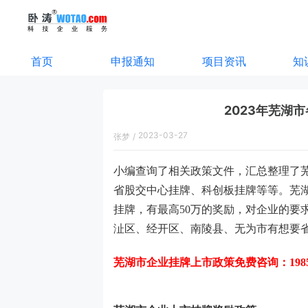
首页
申报通知
项目资讯
知
2023年芜湖
2023-03-27
张梦
/
17:28:00
小编查询了相关政策文件，汇总整理了
省股交中心挂牌、科创板挂牌等等。芜
挂牌，有最高
50
万的奖励，对企业的要
沚区、经开区、南陵县、无为市有想要
芜湖市企业挂牌上市政策免费
咨询：
19