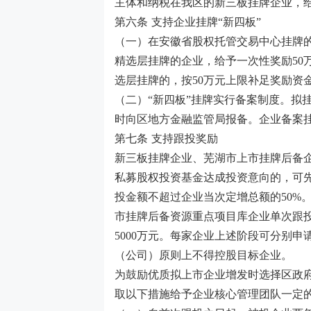
主体和纳税在我区的新三板挂牌企业，
第六条
支持企业挂牌
“新四板”
（一）在安徽省股权托管交易中心挂牌
精选层挂牌的企业，给予一次性奖励
50
选层挂牌的，按
50
万元上限补足奖励资
（二）
“新四板”挂牌实行备案制度。拟
时向区地方金融监管局报备。企业备案
第七条
支持跟投奖励
新三板挂牌企业、芜湖市上市挂牌后备
私募股权投资基金达成投资意向的，可
投金额不超过企业当次定增总额的
50%
市挂牌后备资源重点项目库企业单次跟
5000
万元。每家企业上述阶段可分别申
（公司）原则上不得控股目标企业。
为鼓励优质拟上市企业增发时选择区政
取以下措施给予企业核心管理团队一定