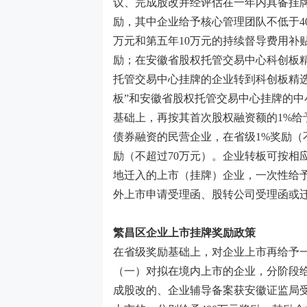
议、完成股改并经评估在一年内具备挂
励，其中企业给予核心管理团队不低于
4
万元和第五年
10
万元的持续督导费用补
励；在安徽省股权托管交易中心科创板
托管交易中心挂牌的企业转到科创板精
板”和安徽省股权托管交易中心挂牌的中
基础上，再按其首次股权融资额的
1%
给
债券融资的民营企业，在省级
1%
奖励（
励（不超过
70
万元）。企业转板可按相
地迁入的上市（挂牌）企业，一次性给
外上市申请受理函、股转公司受理函或
繁昌区
企业上市
挂牌
奖励政策
在省级奖励基础上，对企业上市再给予
（一）对拟在境内上市的企业，分阶段
成股改的、企业辅导备案获安徽证监局