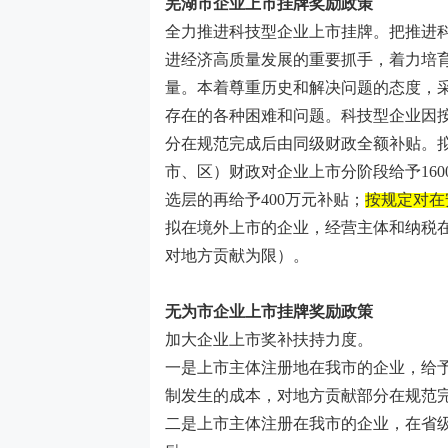
芜湖市
企业上市
挂牌
奖励政策
全力推进科技型企业上市挂牌。把推进
进经济高质量发展的重要抓手，着力培
量。本着尊重历史和解决问题的态度，
存在的各种困难和问题。科技型企业因
分在规范完成后由同级财政全额补贴。
市、区）财政对企业上市分阶段给予
160
选层的再给予
400
万元补贴；
按规定对在
拟在境外上市的企业，经营主体和纳税
对地方贡献为限）。
无为市
企业上市
挂牌
奖励政策
加大企业上市奖补扶持力度。
一是上市主体注册地在我市的企业，给
制发生的成本，对地方贡献部分在规范
二是上市主体注册在我市的企业，在省