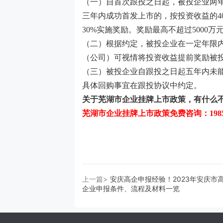
（一）自首次跟投之日起，被投企业两
三年内成功首发上市的，按投资收益的
4
30%
实施奖励。奖励最高不超过
5000
万
（二）根据约定，被投企业在一定年限
（公司）可视情将投资收益提前奖励被
（三）被投企业自跟投之日起五年内未
具体回购事宜在跟投协议中约定。
关于
芜湖市企业挂牌上市政策
，有什么
芜湖市企业挂牌上市政策免费
咨询：
19
上一篇>
安庆高企申报经验！2023年安庆市
企业申报条件、流程及材料一览