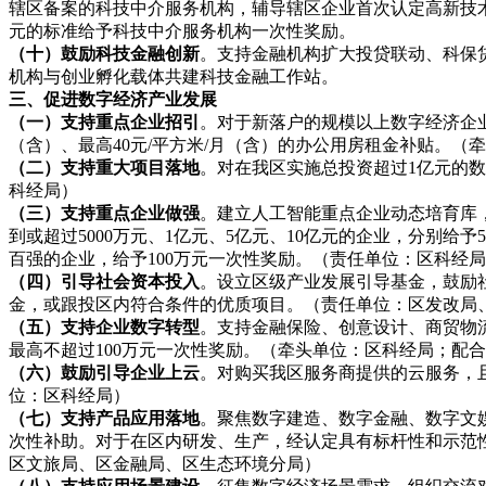
辖区备案的科技中介服务机构，辅导辖区企业首次认定高新技
元的标准给予科技中介服务机构一次性奖励。
（十）鼓励科技金融创新
。支持金融机构扩大投贷联动、科保
机构与创业孵化载体共建科技金融工作站。
三、促进数字经济产业发展
（一）支持重点企业招引
。对于新落户的规模以上数字经济企
（含）、最高40元/平方米/月（含）的办公用房租金补贴。
（二）支持重大项目落地
。对在我区实施总投资超过
1亿元的
科经局）
（三）支持重点企业做强
。建立人工智能重点企业动态培育库
到或超过5000万元、1亿元、5亿元、10亿元的企业，分别给
百强的企业，给予100万元一次性奖励。（责任单位：区科经
（四）引导社会资本投入
。设立区级产业发展引导基金，鼓励
金，或跟投区内符合条件的优质项目。（责任单位：区发改局
（五）支持企业数字转型
。支持金融保险、创意设计、商贸物
最高不超过
100万元一次性奖励。（牵头单位：区科经局；配
（六）鼓励引导企业上云
。对购买我区服务商提供的云服务，
位：区科经局）
（七）支持产品应用落地
。聚焦数字建造、数字金融、数字文
次性补助。对于在区内研发、生产，经认定具有标杆性和示范
区文旅局、区金融局、区生态环境分局）