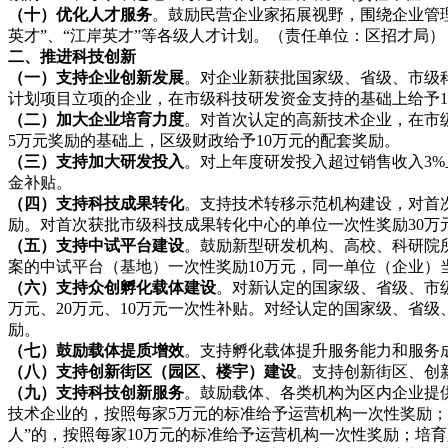
（十）优化人才服务
。鼓励民营企业家拓展视野，围绕企业管
英才”、“江岸英才”等各级人才计划。（责任单位：区招才局）
二、推进科技创新
（一）支持企业创新发展
。对企业新获批国家级、省级、市级
计划项目立项的企业，在市级科技研发资金支持的基础上给予1
（二）加大企业培育力度
。对首次认定的高新技术企业，在市
5万元奖励的基础上，区级财政给予10万元的配套奖励。
（三）支持加大研发投入
。对上年度研发投入超过销售收入
3
金补贴。
（四）支持科技成果转化
。支持技术转移示范机构建设，对首
励。对首次获批市级科技成果转化中心的单位一次性奖励30万
（五）支持中试平台建设
。鼓励新型研发机构、高校、科研院
案的中试平台（基地）一次性奖励10万元，同一单位（企业）
（六）支持众创孵化载体建设
。对新认定的国家级、省级、市
万元、20万元、10万元一次性补贴。对经认定的国家级、省级
励。
（七）鼓励载体提质增效
。支持孵化载体提升服务能力和服务
（八）支持创新街区（园区、楼宇）建设
。支持创新街区、创
（九）支持科技创新服务
。鼓励载体、各类机构为区内企业提
技术企业的，按照每家
5万元的标准给予运营机构一次性奖励
人”的，按照每家10万元的标准给予运营机构一次性奖励；培