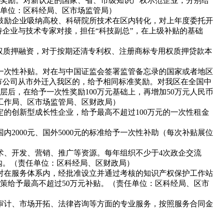
性奖励。对新认定的国家、省、市级知识产权示范企业，分别给
任单位：区科经局、区市场监管局）
鼓励企业吸纳高校、科研院所技术在区内转化，对上年度委托开
持企业与技术专家对接，担任“科技副总”，在上级补贴的基础
权质押融资，对于按期还清专利权、注册商标专用权质押贷款本
民币一次性补贴。对在与中国证监会签署监管备忘录的国家或者地区
上市公司从市外迁入我区的，给予相同标准奖励。对我区在全国中
层后，在给予一次性奖励100万元基础上，再增加50万元人民币
工作局、区市场监管局、区财政局）
定的创新型成长性企业，给予最高不超过
100万元的一次性租金
国内
2000元、国外5000元的标准给予一次性补助（每次补贴展位
术、开发、营销、推广等资源。每年组织不少于
4次政企交流
购。（责任单位：区科经局、区财政局）
对在服务体系内，经批准设立并通过考核的知识产权保护工作站
策给予最高不超过50万元补贴。（责任单位：区科经局、区市
审计、市场开拓、法律咨询等方面的专业服务，按照服务合同金