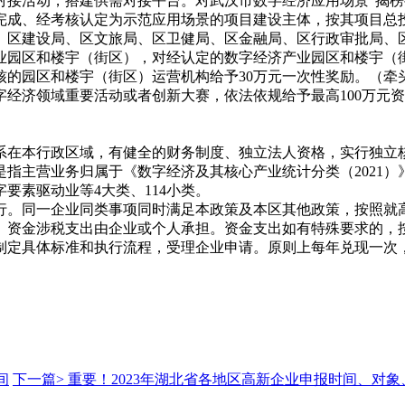
对接活动，搭建供需对接平台。对武汉市数字经济应用场景
“揭
成、经考核认定为示范应用场景的项目建设主体，按其项目总投
、区建设局、区文旅局、区卫健局、区金融局、区行政审批局、
业园区和楼宇（街区），对经认定的数字经济产业园区和楼宇（
核的园区和楼宇（街区）运营机构给予30万元一次性奖励。（
字经济领域重要活动或者创新大赛，依法依规给予最高
100万
系在本行政区域，有健全的财务制度、独立法人资格，实行独立
是指主营业务归属于《数字经济及其核心产业统计分类（
202
字要素驱动业等4大类、114小类。
行。同一企业同类事项同时满足本政策及本区其他政策，按照就
。资金涉税支出由企业或个人承担。资金支出如有特殊要求的，
制定具体标准和执行流程，受理企业申请。原则上每年兑现一次
。
间
下一篇>
重要！2023年湖北省各地区高新企业申报时间、对