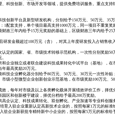
理、科技创新、市场开发等领域，提供免费培训服务。重点支持
科技创新平台及新型研发机构，分别给予
150万元、50万元、
：1配套支持，单个项目最高支持1000万元，同一项目不重复奖
级财政三年内给予
15万元奖励的基础上，区级财政三年内给予2
%且研发金额超过100万元（含），对其上年度研发投入占销售收入
次认定的国家、省、市级技术转移示范机构，一次性分别奖励
5
元。
所和企业独立或者联合建设科技成果转化中试平台（基地），在
当年最高奖励20万元。
级科技企业孵化器分别给予
80万元、50万元、30万元一次性补
、市级小型微型企业创新创业示范基地，在市级奖励100万元、5
成效，每年对市级及以上各类孵化载体开展绩效评价工作，择优
新园区和创新楼宇建设，择优分档给予最高
200万奖励。
供高企认定、科技成果转化、双创孵化、产业加速等专业科创服
；培育入驻企业重新认定高新技术企业的，按照每家1万元的标准
育入驻企业新获批专精特新中小企业的，按照每家5万元的标准给