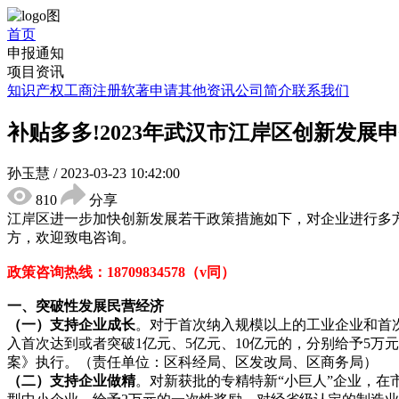
首页
申报通知
项目资讯
知识产权
工商注册
软著申请
其他资讯
公司简介
联系我们
补贴多多!2023年武汉市江岸区创新发展
孙玉慧
/
2023-03-23 10:42:00
810
分享
江岸区进一步加快创新发展若干政策措施如下，对企业进行多
方，欢迎致电咨询。
政策咨询热线：
18709834578（v同）
一、突破性发展民营经济
（一）支持企业成长
。对于首次纳入规模以上的
工业企业
和首
入首次达到或者突破1亿元、5亿元、10亿元的，分别给予5万
案》执行。（责任单位：区科经局、区发改局、区商务局）
（二）支持企业做精
。对新获批的专精特新
“小巨人”企业，