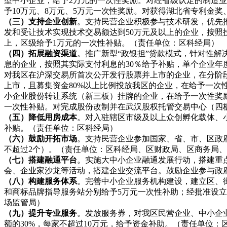
型中小企业，给予2万元的一次性奖励。对经省级认定的制造业
予10万元、8万元、5万元一次性奖励。对获得湖北省专利金
（三）支持企业创新
。支持民营企业积极参与技术研发，优先
发和受让技术实现技术交易额达到
50万元及以上的企业，按照
上，区级给予1万元的一次性补贴。（责任单位：区科经局）
（四）拓展融资渠道
。推广新型
“政银担”贷款模式，针对性
息的企业，按照其实际支付利息的30％给予补贴，单个企业年
对我区在沪深交易所首次公开发行股票并上市的企业，在分阶
上市，且募集资金80%以上比例投放我区的企业，在给予一次
小企业股份转让系统（新三板）挂牌的企业，在给予一次性奖励1
一次性补贴。对完成股份改制并在武汉股权托管交易中心（四
（五）降低用房成本
。对入驻辖区市级及以上众创孵化载体、
补贴。（责任单位：区科经局）
（六）鼓励开拓市场
。支持民营企业参加国家、省、市、区政
不超过2个）。（责任单位：区科经局、区财政局、区商务局
（七）搭建融通平台
。实施大中小企业融通发展行动，搭建重
会、企业家沙龙等活动，搭建企业交流平台。鼓励企业参与政
（八）构建服务体系
。完善中小企业服务机构建设，建立区、
和商标品牌指导服务站分别给予
5万元一次性补助；经批准设
场监管局）
（九）提升专业服务
。发放服务券，对我区民营企业、中小企
额的
30%，每家不超过10万元，给予资金补助。（责任单位：