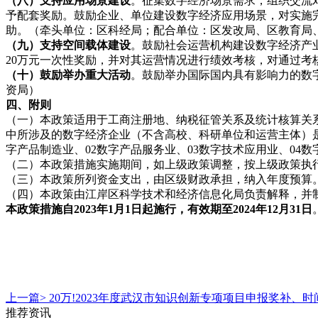
（八）支持应用场景建设
。征集数字经济场景需求，组织交流
予配套奖励。鼓励企业、单位建设数字经济应用场景，对实施完
助。（牵头单位：区科经局；配合单位：区发改局、区教育局
（九）支持空间载体建设
。鼓励社会运营机构建设数字经济产
20万元一次性奖励，并对其运营情况进行绩效考核，对通过考
（十）鼓励举办重大活动
。鼓励举办国际国内具有影响力的数
资局）
四、附则
（一）本政策适用于工商注册地、纳税征管关系及统计核算关
中所涉及的数字经济企业（不含高校、科研单位和运营主体）
字产品制造业、02数字产品服务业、03数字技术应用业、04数
（二）本政策措施实施期间，如上级政策调整，按上级政策执
（三）本政策所列资金支出，由区级财政承担，纳入年度预算
（四）本政策由江岸区科学技术和经济信息化局负责解释，并
本政策措施自
2023年1月1日起施行，有效期至2024年12月31日
上一篇>
20万!2023年度武汉市知识创新专项项目申报奖补、时
推荐资讯