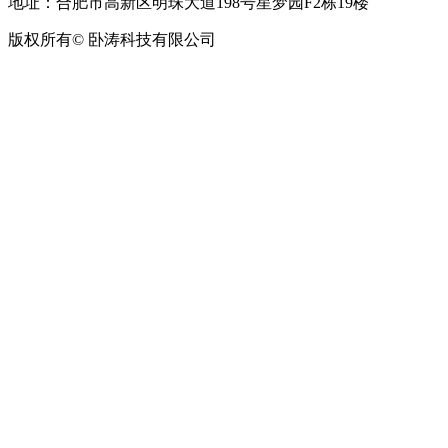
地址：合肥市高新区明珠大道198号星梦园F2栋19楼
版权所有© 卧涛科技有限公司
皖公网安备34019202002708号