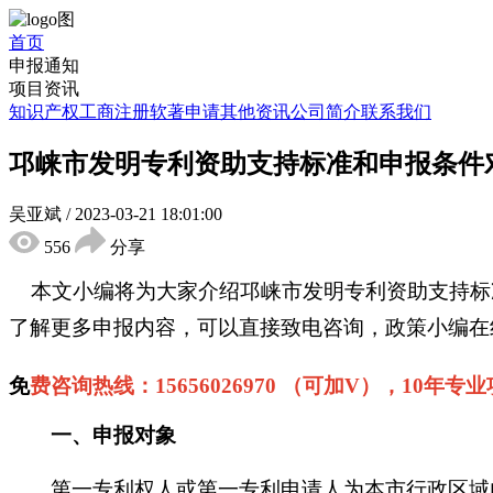
首页
申报通知
项目资讯
知识产权
工商注册
软著申请
其他资讯
公司简介
联系我们
邛崃市发明专利资助支持标准和申报条件
吴亚斌
/
2023-03-21 18:01:00
556
分享
本文小编将为大家介绍
邛崃市
发明专利资助
支持标
了解更多申报内容，可以直接致电咨询，政策小编在
免
费咨询热线：
15656026970 （可加V），10年专
一、
申报对象
第一专利权人或第一专利申请人为本市行政区域内