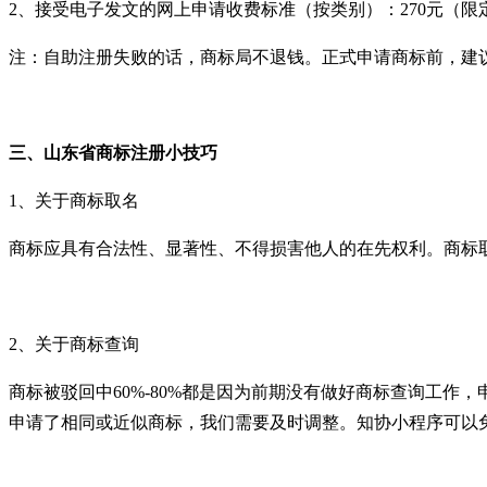
2
、接受电子发文的网上申请收费标准
（
按类别
）
：
270
元
（
限
注：自助注册失败的话，商标局不退钱。正式申请商标前，建
三、山东省
商标注册
小技巧
1
、关于商标取名
商标应具有合法性、显著性、不得损害他人的在先权利。商标
2
、关于商标查询
商标被驳回中
60%-80%
都是因为前期没有做好商标查询工作，
申请了相同或近似商标，我们需要及时调整。知协小程序可以