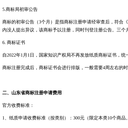
5.
商标局初审公告
商标的初审公告
（
3
个月
）
是指商标注册申请经审查后，符合《
内没人提出异议，该商标予以注册，同时刊登注册公告。三个
6.
商标证书
自
2022
年
1
月
1
日，国家知识产权局不再发放纸质商标证书，统
商标注册完成后，商标证书会进行排版，一般需要
4
周左右的时
二、
山东
省商标注册申请费用
官方收费标准：
1
、纸质申请收费标准
（
按类别
）
：
300
元
（
限定本类
10
个商品