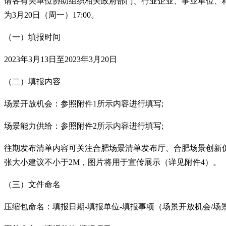
请各有关单位协助组织相关政府部门、行业企业、事业单位、
为
3
月
20
日（周一）
17:00
。
（一）填报时间
2023
年
3
月
13
日至
2023
年
3
月
20
日
（二）填报内容
场景开放机会：参照附件
1
所示内容进行填写
;
场景能力供给：参照附件
2
所示内容进行填写
;
往期发布清单内容可关注合肥场景清单发布厅、合肥场景创新
张大小建议不小于
2M
，图片将用于宣传展示（详见附件
4
）。
（三）文件命名
压缩包命名：填报日期
-
填报单位
-
填报事项（场景开放机会
/
场