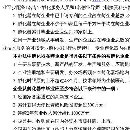
业至少配备1名专业孵化服务人员和1名创业导师（指接受科
5. 孵化器在孵企业中已申请专利的企业占在孵企业总数比
6. 孵化器在孵企业不少于50家且每千平方米平均在孵企业
7. 孵化器累计毕业企业应达到20家以上。
在同一产业领域从事研发、生产的企业占在孵企业总数的
业技术服务的可按专业孵化器进行认定管理。专业孵化器内在孵
本办法中孵化器在孵企业是指具备以下条件的被孵化企业
1. 主要从事新技术、新产品的研发、生产和服务，应满
2. 企业注册地和主要研发、办公场所须在本孵化器场地内
3. 孵化时限原则上不超过48个月。技术领域为生物医药
企业从孵化器中毕业应至少符合以下条件中的一项：
1. 经国家备案通过的高新技术企业；
2. 累计获得天使投资或风险投资超过500万元；
3. 连续2年营业收入累计超过1000万元；
4. 被兼并、收购或在国内外资本市场挂牌、上市。
全国艰苦边远地区（按照人力资源和社会保障部艰苦边远