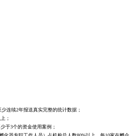
至少连续2年报送真实完整的统计数据；
以上；
不少于3个的资金使用案例；
孵化器专职工作人员）占机构总人数
80%以上，每10家在孵企