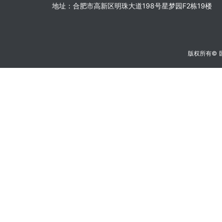
地址：合肥市高新区明珠大道198号星梦园F2栋19楼
版权所有©