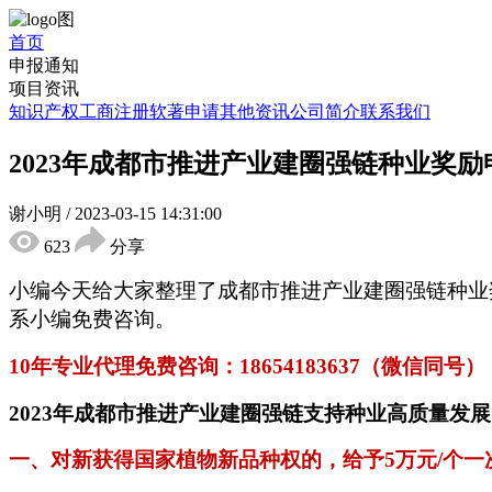
首页
申报通知
项目资讯
知识产权
工商注册
软著申请
其他资讯
公司简介
联系我们
2023年成都市推进产业建圈强链种业奖
谢小明
/
2023-03-15 14:31:00
623
分享
小编今天给大家整理了成都市推进产业建圈强链
种业
系小编免费咨询。
10年专业代理免费咨询：
18654183637
（微信同号）
2023年成都市推进产业建圈强链支持种业高质量发
一、对新获得国家植物新品种权的，给予
5万元/个