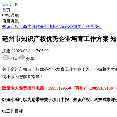
首页
申报通知
项目资讯
知识产权
工商注册
软著申请
其他资讯
公司简介
联系我们
亳州市知识产权优势企业培育工作方案 
江露
/
2023-03-11 17:05:00
614
分享
关于亳州市知识产权优势企业培育工作方案！以下小编将为大
询小编为您解答指导！
政策专人免费指导电话：
15855199550
（可加
v
）
19855109130
（
卧涛小编可以为您带来关于项目申报、知识产权、科技成果评
01工作目标