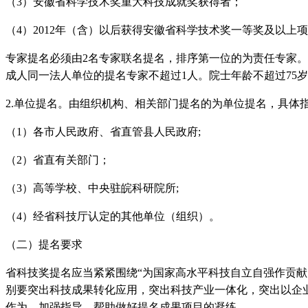
（
3
）安徽省科学技术奖重大科技成就奖获得者；
（
4
）
2012
年（含）以后获得安徽省科学技术奖一等奖及以上项
专家提名必须由
2
名专家联名提名，排序第一位的为责任专家。
成人同一法人单位的提名专家不超过
1
人。院士年龄不超过
75
岁
2.
单位提名。由组织机构、相关部门提名的为单位提名，具体
（
1
）各市人民政府、省直管县人民政府
;
（
2
）省直有关部门；
（
3
）高等学校、中央驻皖科研院所
;
（
4
）经省科技厅认定的其他单位（组织）。
（二）提名要求
省科技奖提名应当紧紧围绕
“为国家高水平科技自立自强作贡
别要突出科技成果转化应用，突出科技产业一体化，突出以企
作为、加强指导，帮助做好提名成果项目的凝练。