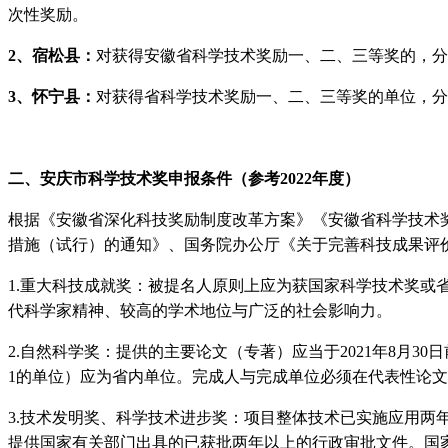
次性奖励。
2
、宿松县：
对获得安徽省科学技术奖励一、二、三等奖的，分
3
、怀宁县：
对获得省科学技术奖励一、二、三等奖的单位，分
二
、
安庆市科学技术奖申报条件（参考
2022
年度）
根据《安徽省深化科技奖励制度改革方案》《安徽省科学技术
措施（试行）的通知》、国务院办公厅《关于完善科技成果评
1.
重大科技成就奖：被提名人原则上应为获国家科学技术奖或
代科学家精神、较高的学术地位与广泛的社会影响力。
2.
自然科学奖：提供的主要论文（专著）应当于
2021
年
8
月
30
日
1
的单位）应为省内单位。完成人与完成单位必须在代表性论文
3.
技术发明奖、科学技术进步奖：项目整体技术已实施应用两
提供国家有关部门出具的已获批两年以上的行政审批文件。国