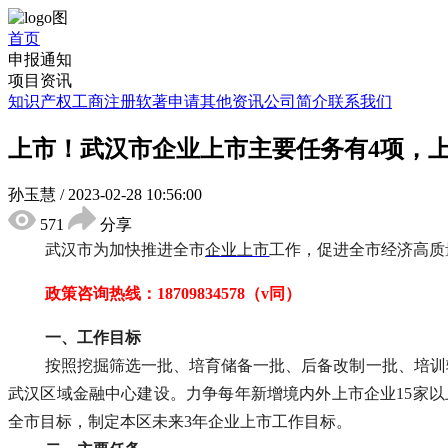
首页
申报通知
项目资讯
知识产权
工商注册
软著申请
其他资讯
公司简介
联系我们
上市！武汉市企业上市主要任务有4项，
孙玉慧
/
2023-02-28 10:56:00
571
分享
武汉市
为加快推进全市
企业上市
工作，促进全市经济高质
政策咨询热线：
18709834578（v同）
一、工作目标
按照挖掘筛选一批、培育储备一批、后备改制一批、培训
武汉区域金融中心建设。力争每年新增境内外上市企业
15家
全市目标，制定本区未来3年企业上市工作目标。