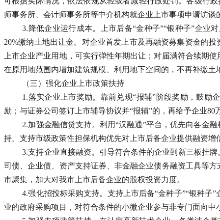
可根据实际情况，依法依规从轻或者减轻行政处罚。各级行政执
师事务所、会计师事务所等中介机构就企业上市事项申请访谈
3.降低企业运行成本。上市后备“金种子”“银种子”
20%缴纳土地出让金。对企业首发上市及再融资募集资金的投
上市企业产业用地，可实行弹性年期出让；对届满符合续期使
在原用地范围内增加建筑规模、利用地下空间的，不再补缴土
（三）强化企业上市政策扶持
1.落实企业上市奖励。靠前兑现“报辅”阶段奖励，鼓励
励；与证券公司签订上市辅导协议并“报辅”的，再给予企业80
2.加强金融信贷支持。利用“汉融通”平台，优先向各金
持。支持市级政策性担保机构优先对上市后备企业提供融资增
3.支持企业直接融资。引导符合条件的企业到新三板挂
司债、企业债、资产支持证券、非金融企业债务融资工具等方
市聚集，加大对我市上市后备企业的股权投资力度。
4.强化招投标采购支持。支持上市后备“金种子”“银种
业的政府采购项目，对符合条件的小微企业参与非专门面向中小