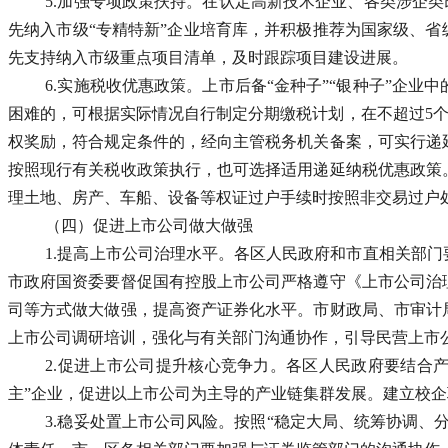
5.加强专项政策扶持。在认定高新技术企业、各类涉企类
先纳入市级“专精特新”企业培育库，并积极推荐为国家级、省
先支持纳入市级重点项目清单，及时跟踪项目建设进展。
6.实施税收优惠政策。上市后备“金种子”“银种子”企
困难的，可根据实际情况自行制定分期缴税计划，在不超过5个
权奖励，符合规定条件的，经向主管税务机关备案，可实行递
按照现行有关税收政策执行，也可选择适用递延纳税优惠政策
理土地、房产、车船、设备等权证过户手续时按照非交易过户
（四）促进上市公司做大做强
1.提高上市公司治理水平。各区人民政府和市直相关部
市政府国资委要督促国有控股上市公司严格遵守《上市公司治
司等方式做大做强，提高资产证券化水平。市财政局、市审计
上市公司调研培训，强化与有关部门沟通协作，引导民营上市
2.促进上市公司提升核心竞争力。各区人民政府要结合产
主”企业，促进以上市公司为主导的产业链集群发展。建立校
3.稳妥处置上市公司风险。按照“稳定大局、统筹协调