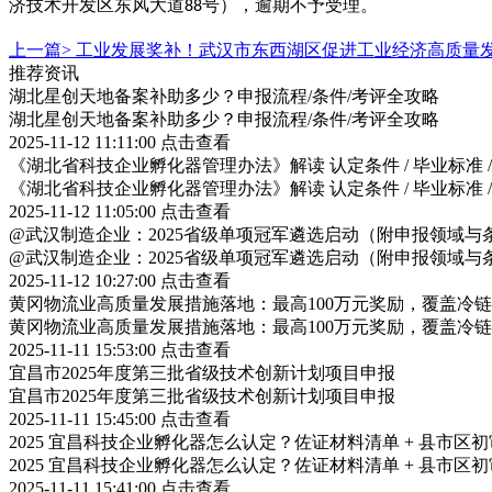
济技术开发区东风大道
号），逾期不予受理。
88
上一篇>
工业发展奖补！武汉市东西湖区促进工业经济高质量
推荐资讯
湖北星创天地备案补助多少？申报流程/条件/考评全攻略
湖北星创天地备案补助多少？申报流程/条件/考评全攻略
2025-11-12 11:11:00
点击查看
《湖北省科技企业孵化器管理办法》解读 认定条件 / 毕业标准 
《湖北省科技企业孵化器管理办法》解读 认定条件 / 毕业标准 
2025-11-12 11:05:00
点击查看
@武汉制造企业：2025省级单项冠军遴选启动（附申报领域与
@武汉制造企业：2025省级单项冠军遴选启动（附申报领域与
2025-11-12 10:27:00
点击查看
黄冈物流业高质量发展措施落地：最高100万元奖励，覆盖冷
黄冈物流业高质量发展措施落地：最高100万元奖励，覆盖冷
2025-11-11 15:53:00
点击查看
宜昌市2025年度第三批省级技术创新计划项目申报
宜昌市2025年度第三批省级技术创新计划项目申报
2025-11-11 15:45:00
点击查看
2025 宜昌科技企业孵化器怎么认定？佐证材料清单 + 县市区
2025 宜昌科技企业孵化器怎么认定？佐证材料清单 + 县市区
2025-11-11 15:41:00
点击查看