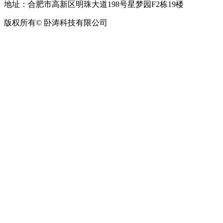
地址：合肥市高新区明珠大道198号星梦园F2栋19楼
版权所有© 卧涛科技有限公司
皖公网安备34019202002708号