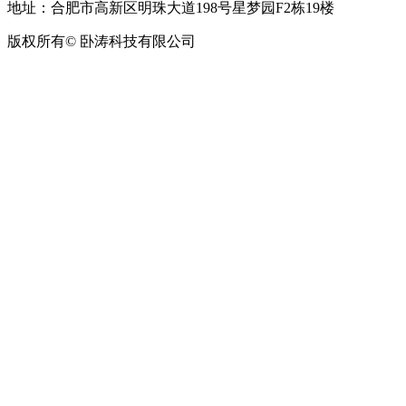
地址：合肥市高新区明珠大道198号星梦园F2栋19楼
版权所有© 卧涛科技有限公司
皖公网安备34019202002708号