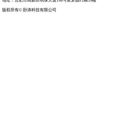
地址：合肥市高新区明珠大道198号星梦园F2栋19楼
版权所有© 卧涛科技有限公司
皖公网安备34019202002708号