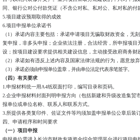
同、银行公对公付款凭证（不含公对私、私对公、私对私的付
5.项目建设预期取得的成效
6.项目申报单位承诺书
（1）承诺内容主要包括：承诺申请项目无骗取财政资金，无
复申报，非多头申报；企业依法注册，合法经营，所申报项目
设；按项目建设要求提供相关建设信息，主动接受政府商务财
（2）承诺如有违反上述内容及国家法律法规的行为，愿意放
（3）
承诺必须由申报单位盖章，并由单位法定代表亲笔签字。
（四）有关要求
1.申报材料统一用A4纸双面打印，编写目录和页码。
2.企业申报材料封面列明申报方向（包括新建和升级改造集贸
报单位或单位名称、联系人和联系方式。
3.所提供各类复印件、佐证文件等均须加盖申报单位公章后装
四、申请程序和时间要求
（一）项目申报
申报单位需进入长沙市财政专项资金综合管理平台进行项目申