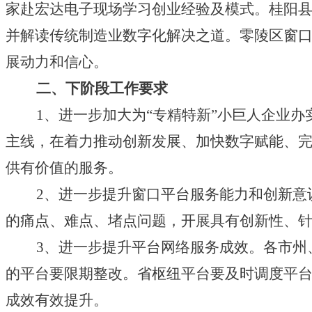
家赴宏达电子现场学习创业经验及模式。桂阳
并解读传统制造业数字化解决之道。零陵区窗
展动力和信心。
二、下阶段工作要求
1、进一步加大为“专精特新”小巨人企业办实
主线，在着力推动创新发展、加快数字赋能、
供有价值的服务。
2、进一步提升窗口平台服务能力和创新意识
的痛点、难点、堵点问题，开展具有创新性、
3、进一步提升平台网络服务成效。各市州、
的平台要限期整改。省枢纽平台要及时调度平
成效有效提升。