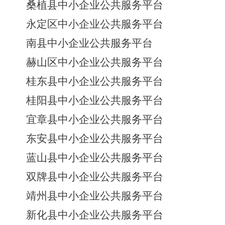
桑植县中小企业公共服务平台
永定区中小企业公共服务平台
南县中小企业公共服务平台
赫山区中小企业公共服务平台
桂东县中小企业公共服务平台
桂阳县中小企业公共服务平台
宜章县中小企业公共服务平台
东安县中小企业公共服务平台
蓝山县中小企业公共服务平台
双牌县中小企业公共服务平台
靖州县中小企业公共服务平台
新化县中小企业公共服务平台