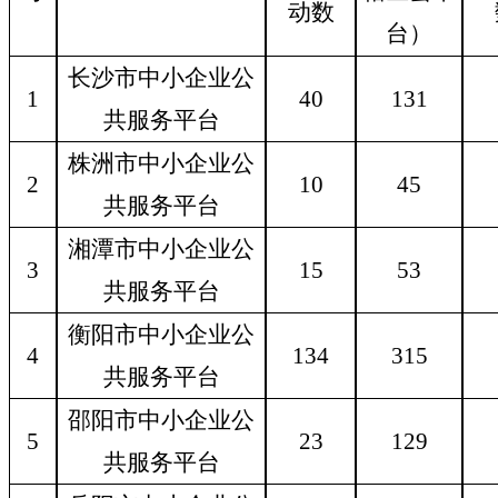
动数
台）
长沙市中小企业公
1
40
131
共服务平台
株洲市中小企业公
2
10
45
共服务平台
湘潭市中小企业公
3
15
53
共服务平台
衡阳市中小企业公
4
134
315
共服务平台
邵阳市中小企业公
5
23
129
共服务平台