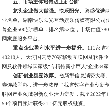
五、市场主体培育迈上新台阶
龙头企业做大做强。快乐阳光、兴盛优选
业名单。湖南快乐阳光互动娱乐传媒有限公司位
兽企业500强”榜单，排名第52位，市场估值780
网家庭服务平台。
重点企业盈利水平进一步提升。
111家
48218人。天河国云等70家移动互联网及软
网及软件领域国家级“专精特新小巨人”企业34家
创新创业氛围浓厚。
省新型信息消费大赛
赛连续举办，进一步浓厚了我省数字产业创新
联网产业领域创新创业活力迸发，截至2022年1
94个项目累计获得21.1亿元股权融资。