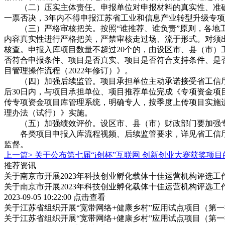
（二）压实主体责任。申报单位对申报材料的真实性、准
一票否决，3年内不得申报江苏省工业和信息产业转型升级专
（三）严格审核把关。按照“谁推荐、谁负责”原则，各
内容真实性进行严格把关，严禁审核走过场、流于形式。对须
核查。申报入库项目数量不超过20个的，由设区市、县（市）
否符合申报条件、项目是否真实、项目是否符合支持条件、是
目管理操作流程（2022年修订）》。
（四）加强后续监管。项目承担单位主动承诺接受省工信
后30日内，与项目承担单位、项目推荐单位完成《专项资金项
传专项资金项目库管理系统，明确专人，按季度上传项目实施
理办法（试行）》实施。
（五）加强绩效评价。设区市、县（市）财政部门要加强
各类项目申报入库流程视频、后续监管要求，详见省工信
监督。
上一篇>
关于公布第七届“i创杯”互联网 创新创业大赛获奖项目
推荐资讯
关于南京市开展2023年科技创业孵化载体十佳运营机构评选工
关于南京市开展2023年科技创业孵化载体十佳运营机构评选工
2023-09-05 10:22:00
点击查看
关于江苏省组织开展“宽带网络+健康乡村”应用试点项目（第
关于江苏省组织开展“宽带网络+健康乡村”应用试点项目（第