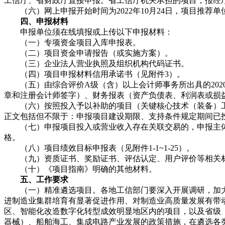
工信厅、省财政厅直接申报。省工信厅机关承担的项目，报经
（六）网上申报开始时间为2022年10月24日，项目推荐单
四、申报材料
申报单位须在线填报或上传以下申报材料：
（一）专项资金项目入库申报表。
（二）项目资金申请报告（或实施方案）。
（三）企业法人营业执照及组织机构代码证书。
（四）项目申报材料信用承诺书（见附件3）。
（五）由综合评价A级（含）以上会计师事务所出具的202
章和注册会计师签字）、财务报表（资产负债表、利润表或损
（六）按照投入予以补助的项目（关键核心技术（装备）
正文包括但不限于：申报项目建设期限、支持条件规定期间已
（七）申报项目投入或营业收入存在关联交易的，申报主
格。
（八）项目绩效目标申报表（见附件1-1~1-25）。
（九）资质证书、奖励证书、评估认定、用户评价等相关
（十）《项目指南》明确的其他材料。
五、工作要求
（一）精准遴选项目。各地工信部门要深入开展调研，加
进制造业集群培育有显著促进作用、对制造业高质量发展有带动
区、智能化改造数字化转型成效明显地区内的项目，以及省级
器械）、船舶海工、集成电路产业发展的政策措施，在遴选各