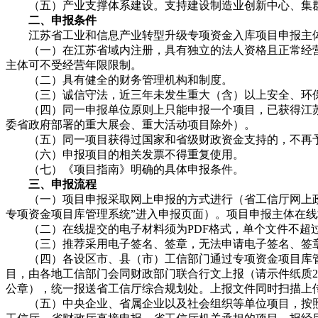
（五）产业支撑体系建设。支持建设制造业创新中心、集
二、申报条件
江苏省工业和信息产业转型升级专项资金入库项目申报主
（一）在江苏省域内注册，具有独立的法人资格且正常经营1
主体可不受经营年限限制。
（二）具有健全的财务管理机构和制度。
（三）诚信守法，近三年未发生重大（含）以上安全、环
（四）同一申报单位原则上只能申报一个项目，已获得江
委省政府部署的重大展会、重大活动项目除外）。
（五）同一项目获得过国家和省级财政资金支持的，不再
（六）申报项目的相关发票不得重复使用。
（七）《项目指南》明确的具体申报条件。
三、申报流程
（一）项目申报采取网上申报的方式进行（省工信厅网上
专项资金项目库管理系统”进入申报页面）。项目申报主体在线
（二）在线提交的电子材料须为PDF格式，单个文件不超过
（三）推荐采用电子签名、签章，无法申请电子签名、签
（四）各设区市、县（市）工信部门通过专项资金项目库管理系统（
目，由各地工信部门会同财政部门联合行文上报（请示件纸质2
公章），统一报送省工信厅综合规划处。上报文件同时扫描上
（五）中央企业、省属企业以及社会组织等单位项目，按