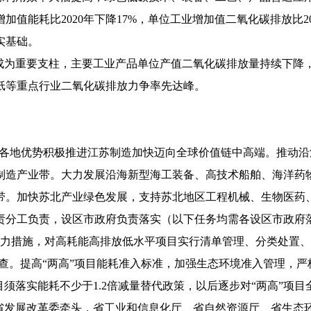
加值能耗比2020年下降17%，单位工业增加值二氧化碳排放比2
实基础。
业成为重要支柱，主要工业产品单位产值二氧化碳排放量持续下降
造纸等重点行业二氧化碳排放力争率先达峰。
挥各地优势积极推进江苏制造加快迈向全球价值链中高端。推动
制造产业带。大力发展沿海新型海工装备、高技术船舶、海洋药
带。加快苏北产业绿色发展，支持苏北地区工程机械、生物医药
责分工负责，设区市政府负责落实（以下任务均需各设区市政府
有力措施，对高耗能高排放低水平项目实行清单管理、分类处置、
查。提高“两高”项目能耗准入标准，加强生态环境准入管理，严
须落实能耗不少于1.2倍减量替代政策，以后逐步对“两高”项
（省发展改革委牵头，省工业和信息化厅、省自然资源厅、省生态