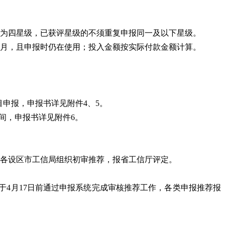
定为四星级，已获评星级的不须重复申报同一及以下星级。
月，且申报时仍在使用；投入金额
按
实际付款金额计算。
完成项目申报，申报书详见附件4、5。
间，申报书详见附件6。
各设区市工信局组织初审推荐，报省工信厅评定。
于4月17日前通过申报系统完成审核推荐工作，各类申报推荐报