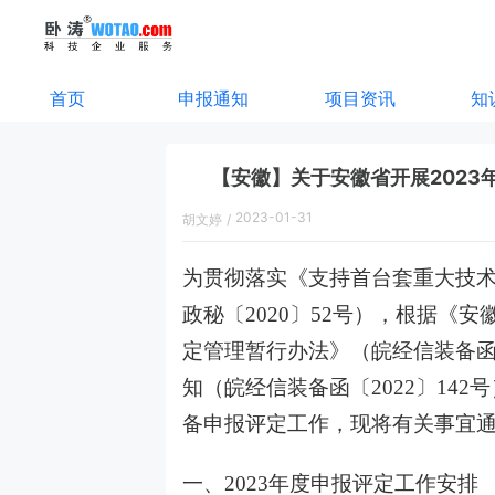
首页
申报通知
项目资讯
知
【安徽】关于安徽省开展202
2023-01-31
胡文婷
/
11:04:00
为贯彻落实《支持首台套重大技
政秘〔2020〕52号），根据《
定管理暂行办法》（皖经信装备函〔
知（皖经信装备函〔2022〕142
备申报评定工作，现将有关事宜
一、2023年度申报评定工作安排