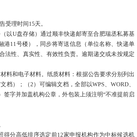
告受理时间
15
天。
份（以
U
盘存储）通过顺丰快递邮寄至合肥瑞丞私募基
融港
11
号楼），同步将寄送信息（单位名称、快递单
合法性、真实性、有效性负责。逾期递交或未按规定
质材料和电子材料。纸质材料：根据公告要求分别列出
F
文档）；
（2）
可编辑文档，全部以
WPS、WORD、
）签字并加盖机构公章，外包装上须注明“不准提前启
。
照得分高低排序选定前12家申报机构作为中标候选机