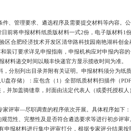
条件、管理要求、遴选程序及需要提交材料等内容。公
 12日前将申报材料纸质版材料一式
2
份，电子版材料
1
试验区合肥经济技术开发区清华路科技园南艳湖科创金
容和装订要求详见申报指南，申报机构应对申报内容的
报材料递交时间以顺丰快递官方显示揽收时间为准。
料，分别列出目录并附有关证明。申报材料须分为纸
以U盘存储）：应包含
（1）
全部纸质材料扫描件（
PD
装，并加盖骑缝章，封面由法定代表人（或委托授权人
专家评审—尽职调查的程序依次开展。具体程序如下：
的规范性、完整性及是否符合遴选要求等进行初步评审
有申报材料进行集中评审打分，根据专家评分结果按