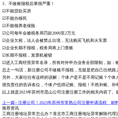
3、不做账报税后果很严重！
☑不能贷款买房
☑不能办移民
☑不能领养老保险
☑公司每年会被税务局罚款2000至2万元
☑企业欠税，法人会被禁止出境，无法购买飞机和火车票
☑企业长期不报税，税务局将上门查账
☑长期不报税，发票机被锁
☑进入工商经营异常名录，所有对外申办业务全部限制，如：
总之一句话，新注册公司不做账不报税，无疑是把自己往绝路
另外，大家往往有这样的误解：个体户是不是不用记账？个体
很负责任的告诉各位，个体户也得记账、报税！不然补账、补
以上就是2023年苏州市昆山公司注册注册工作的相关内容了
上一篇>
注册公司！2023年苏州市常熟公司注册申请流程、材
推荐资讯
工商注册地址异常怎么办？淮北市工商注册地址异常解除代理