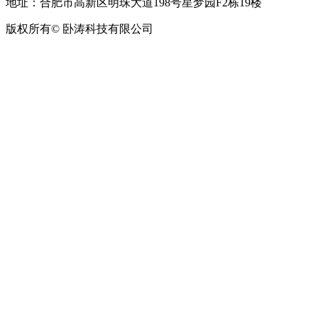
地址：合肥市高新区明珠大道198号星梦园F2栋19楼
版权所有© 卧涛科技有限公司
皖公网安备34019202002708号