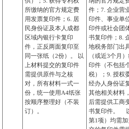
供）；5. 获得专利权
纳的官方规定
所缴纳的官方规定费
件；7. 企业
用发票复印件；6. 居
印件、事业单
民身份证及本人成都
印件或社会团
区域内银行卡复印
书复印件；8.
件，正反两面复印至
地税务部门出
同一张纸（2份）。 以
（或近3个月
上材料提交的复印件
印件（不包括
需提供原件与之核
税）；9. 授权
对，所有材料一式一
经办人身份证复
份，统一使用A4纸张
其他相关材料
按顺序整理好（不装
后需提供工商
订）。
书复印件。 
第1项）均需