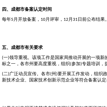
四
、
成都
市备案认定时间
每年
月开放备案，
月评审，
月
日前公布结果
5
10
12
31
五、
成都
市有关要求
一
领导重视。该项工作是国家局推动开展的一项新
(
)
标之一，各市州要高度重视，组织
参加
专题培训，
(
)
二
广泛动员宣传。各市
州
要开展工作发动，组织
(
)
(
)
新技术企业、国家技术创新示范企业等符合备案认定