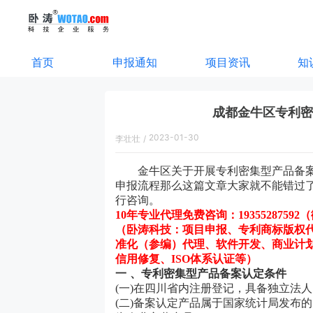
首页
申报通知
项目资讯
知
成都金牛区专利密
2023-01-30
李壮壮
/
17:51:00
金牛区
关于开展专利密集型产品备
申报流程那么这篇文章大家就不能错过
行咨询。
10年专业代理免费咨询：
19355287592
（
（卧涛科技：项目申报、专利商标版权
准化（参编）代理、软件开发、商业计
信用修复、
ISO体系认证等）
一
、专利密集型产品备案认定条件
(一)在四川省内注册登记，具备独立法
(二)备案认定产品属于国家统计局发布的《