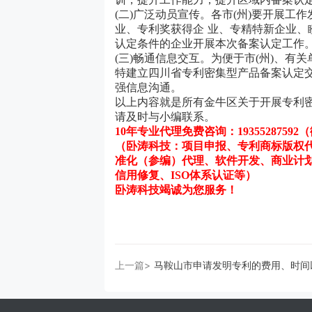
(二)广泛动员宣传。各市(州)要开展工
业、专利奖获得企 业、专精特新企业
认定条件的企业开展本次备案认定工作
(三)畅通信息交互。为便于市(州)、
特建立四川省专利密集型产品备案认定交
强信息沟通。
以上内容就是所有
金牛区
关于开展专利
请及时与小编联系。
10年专业代理免费咨询：
19355287592
（
（卧涛科技：项目申报、专利商标版权
准化（参编）代理、软件开发、商业计
信用修复、
ISO体系认证等）
卧涛科技竭诚为您服务！
上一篇>
马鞍山市申请发明专利的费用、时间